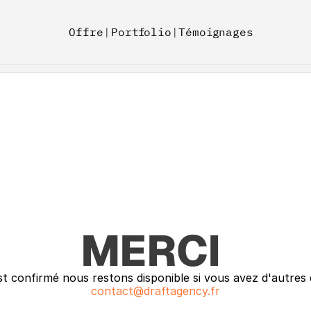
e
o
l
é
n
e
f
t
o
o
o
g
g
e
f
f
o
t
o
l
o
é
o
g
n
g
e
O
f
f
r
e
|
P
o
r
t
f
o
l
i
o
|
T
é
m
o
i
g
n
a
g
e
s
m
a
O
r
r
i
T
i
s
P
f
a
i
m
i
s
O
r
f
T
P
MERCI 
t confirmé nous restons disponible si vous avez d'autres q
contact@draftagency.fr